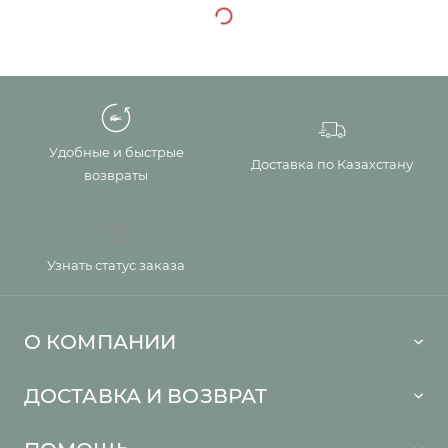
Удобные и быстрые
Доставка по Казахстану
возвраты
Узнать статус заказа
О КОМПАНИИ
Lacoste 1933
ДОСТАВКА И ВОЗВРАТ
Политика в отношении обработки персональных данных
Как сделать заказ
Публичная оферта