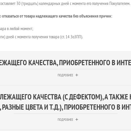
составляет 30 (тридцать) календарных дней с момента его получения Покупателем.
во
отказаться от товара надлежащего качества без объяснения причин:
вара в любой момент;
ти) дней с момента получения товара (ст. 14 ЗоЗПП).
ЕЖАЩЕГО КАЧЕСТВА, ПРИОБРЕТЕННОГО В ИНТЕ
ПОДРОБНЕЕ
ДЛЕЖАЩЕГО КАЧЕСТВА (С ДЕФЕКТОМ), А ТАКЖЕ
тырнадцать) календарных дней с момента получения товара (ст. 14 ЗоЗПП).
 РАЗНЫЕ ЦВЕТА И Т.Д.), ПРИОБРЕТЕННОГО В И
о при одновременном соблюдении покупателем следующих условий:
ПОДРОБНЕЕ
 товара. Речь идет о том, что товар не должен был быть в употреблении. На товар