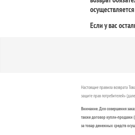
осуществляется 
Если у вас оста
Настоящие правила возврата Това
защите прав потребителей» (дал
Внимание. Для совершения заказ
также договор купли-продажи (в
за товар денежных средств осущ