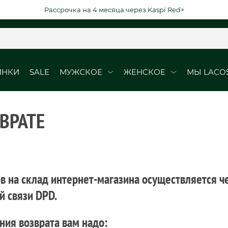
Рассрочка на 4 месяца через Kaspi Red+
ИНКИ
SALE
МУЖСКОЕ
ЖЕНСКОЕ
МЫ LACO
ВРАТЕ
ОБУВЬ
ОБУВЬ
Кроссовки
Кроссовки
Кеды
Кеды
рубашки
Ботинки
в на склад интернет-магазина осуществляется ч
й связи DPD.
ВЫЕ ДАТЫ
DURABLE ELEGAN
юбки
ния возврата вам надо: