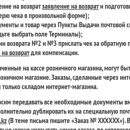
елье и шорты
шорты
ление на возврат
заявление на возврат
и подготови
одежда
одежда
ерю чека в произвольной форме);
ая одежда
ая одежда
ументы и товар через Пункты Выдачи почтовой с
дьте выбрать поле Терминалы);
чин возврата №2 и №3 прислать чек за обратную 
 на возврат
для компенсации.
аченные на кассе розничного магазина, могут бы
озничном магазине. Заказы, сделанные через инт
 только складом интернет-магазина.
им передавать все необходимые документы вм
ЫЕ ТОВАРЫ
БАРСЕТКИ И РЮК
АКСЕССУАРЫ
полнительно дублировать их на специальную поч
.kz
(В теме письма пишите «Заказ № XXXХXX»). В
льно нужно указывать номер заказа, по которому