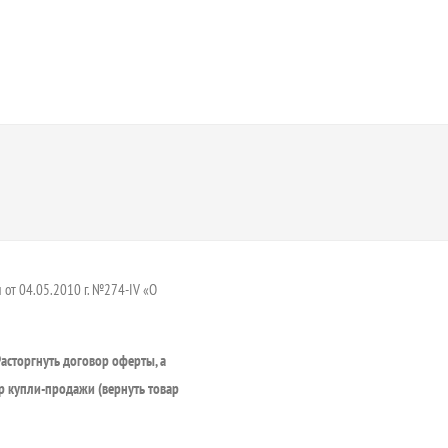
 от 04.05.2010 г. №274-IV «О
Расторгнуть договор оферты, а
р купли-продажи (вернуть товар