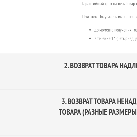
Гарантийный срок на весь Товар 
При этом Покупатель имеет пра
до момента получения то
в течение 14 (четырнадца
2.
ВОЗВРАТ ТОВАРА НАДЛ
3.
ВОЗВРАТ ТОВАРА НЕНА
Срок возврата составляет 14 (че
ТОВАРА (РАЗНЫЕ РАЗМЕРЫ,
Возврат товара возможен тольк
сохранение внешнего вида