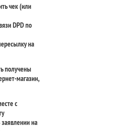
ть чек (или
вязи DPD по
пересылку на
ть получены
ернет-магазин,
есте с
ЗАКИ
ОБУВЬ
ОБУВЬ
ту
 заявлении на