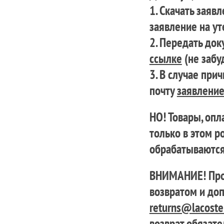
Нижнее б
Брюки и 
1. Скачать заяв
Верхняя 
Верхняя 
заявление на ут
НАШИ ОБРАЗЫ
НАШИ ОБРАЗЫ
Спортивн
Спортивн
2. Передать док
ссылке
(не забу
3. В случае при
почту
заявление
НО! Товары, опл
только в этом р
обрабатываются
ВНИМАНИЕ! Прос
РУБАШКИ
ЖЕНСКАЯ ОДЕЖДА
ПОЛО
СЕЗОНН
возвратом и до
returns@lacoste
возврат обязате