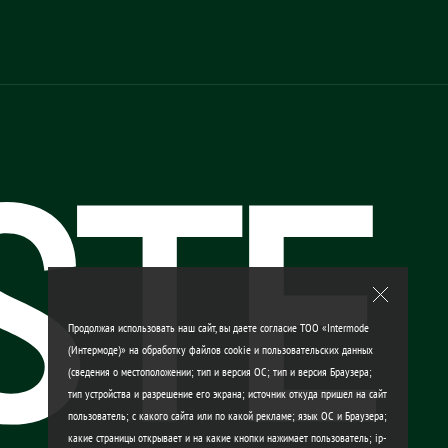
ъекта персональных данных на
терянного чека
ие (обновление, изменение),
сональных данных
тся как с использованием, так и
ласти защиты прав потребителей
, Проспект Достык, дом 192/2,
Продолжая использовать наш сайт, вы даете согласие ТОО «Intermode
(Интермоде)» на обработку файлов cookie и пользовательских данных
ъекта персональных данных на
(сведения о местоположении; тип и версия ОС; тип и версия Браузера;
тип устройства и разрешение его экрана; источник откуда пришел на сайт
пользователь; с какого сайта или по какой рекламе; язык ОС и Браузера;
какие страницы открывает и на какие кнопки нажимает пользователь; ip-