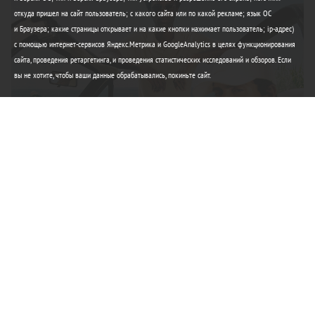
откуда пришел на сайт пользователь; с какого сайта или по какой рекламе; язык ОС
и Браузера; какие страницы открывает и на какие кнопки нажимает пользователь; ip-адрес)
с помощью интернет-сервисов Яндекс.Метрика и GoogleAnalytics в целях функционирования
сайта, проведения ретаргетинга, и проведения статистических исследований и обзоров. Если
вы не хотите, чтобы ваши данные обрабатывались, покиньте сайт.
Элегантность Lacoste
Любимые вещи этого лета
Купить