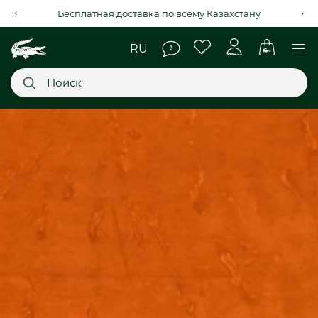
Рассрочка на 4 месяца через Kaspi Red+
Главное меню
НОВИНКИ
SALE
МУЖСКОЕ
ЖЕНСКОЕ
МЫ LACOSTE