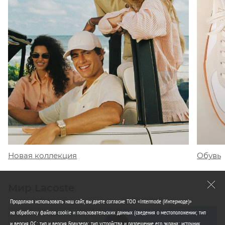
Обувь
Новая коллекция
Мир Lacoste
Продолжая использовать наш сайт, вы даете согласие ТОО «Intermode (Интермоде)»
на обработку файлов cookie и пользовательских данных (сведения о местоположении; тип
и версия ОС; тип и версия Браузера; тип устройства и разрешение его экрана; источник