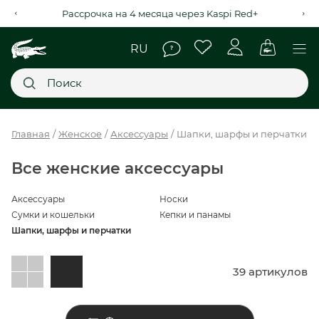
Рассрочка на 4 месяца через Kaspi Red+
Главное меню
Главная
Женское
Аксессуары
Шапки, шарфы и перчатки
НОВИНКИ
Все женские аксессуары
SALE
Аксессуары
Носки
Сумки и кошельки
Кепки и панамы
МУЖСКОЕ
Шапки, шарфы и перчатки
ЖЕНСКОЕ
39 артикулов
МЫ LACOSTE