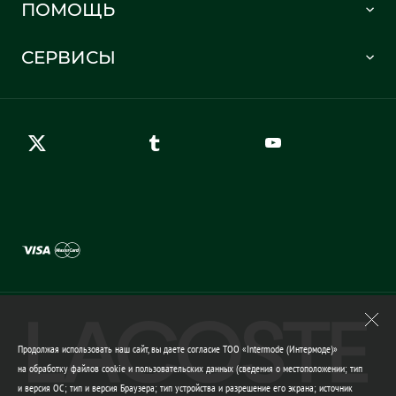
ПОМОЩЬ
Информация о доставке
Часто задаваемые вопросы
Отслеживание заказа
СЕРВИСЫ
Карта сайта
Правила возврата
Создать аккаунт
Контакты
Гарантия качества
Продолжая использовать наш сайт, вы даете согласие ТОО «Intermode (Интермоде)»
на обработку файлов cookie и пользовательских данных (сведения о местоположении; тип
и версия ОС; тип и версия Браузера; тип устройства и разрешение его экрана; источник