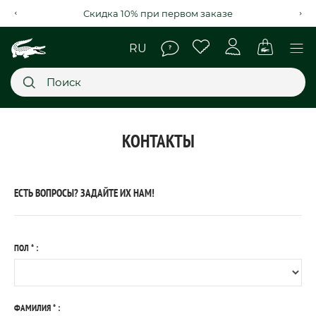
Скидка 10% при первом заказе
Главное меню
КОНТАКТЫ
НОВИНКИ
ЕСТЬ ВОПРОСЫ? ЗАДАЙТЕ ИХ НАМ!
SALE
МУЖСКОЕ
ПОЛ
*
:
ЖЕНСКОЕ
МЫ LACOSTE
ФАМИЛИЯ
*
: