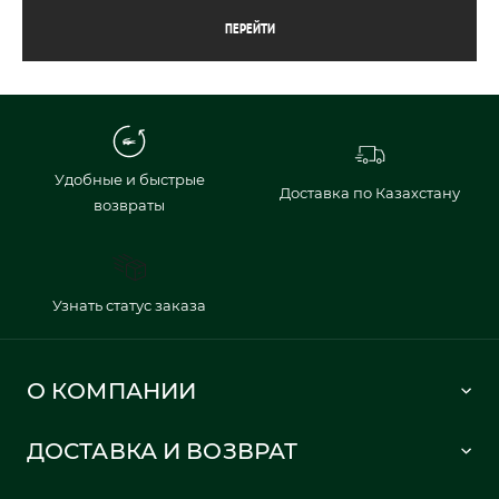
ПЕРЕЙТИ
Удобные и быстрые
Доставка по Казахстану
возвраты
Узнать статус заказа
О КОМПАНИИ
Lacoste 1933
ДОСТАВКА И ВОЗВРАТ
Политика в отношении обработки персональных данных
Как сделать заказ
Публичная оферта