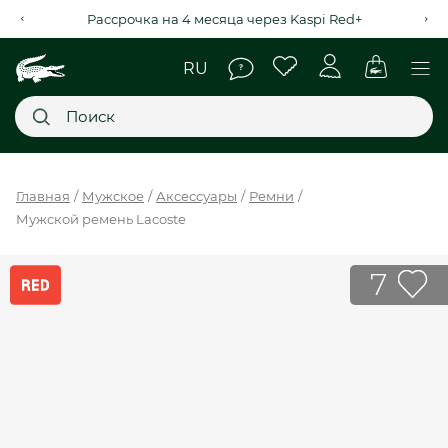
Рассрочка на 4 месяца через Kaspi Red+
Главное меню
Главная
Мужское
Аксессуары
Ремни
Мужской ремень Lacoste
НОВИНКИ
SALE
7
МУЖСКОЕ
ЖЕНСКОЕ
МЫ LACOSTE