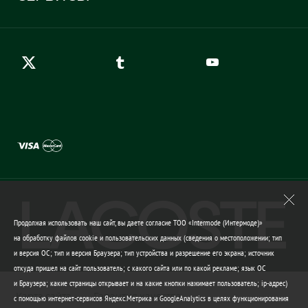
Карта сайта
Правила возврата
Создать аккаунт
Контакты
Гарантия качества
Продолжая использовать наш сайт, вы даете согласие ТОО «Intermode (Интермоде)»
на обработку файлов cookie и пользовательских данных (сведения о местоположении; тип
и версия ОС; тип и версия Браузера; тип устройства и разрешение его экрана; источник
откуда пришел на сайт пользователь; с какого сайта или по какой рекламе; язык ОС
и Браузера; какие страницы открывает и на какие кнопки нажимает пользователь; ip-адрес)
Карта сайта
Гарантия качества
с помощью интернет-сервисов Яндекс.Метрика и GoogleAnalytics в целях функционирования