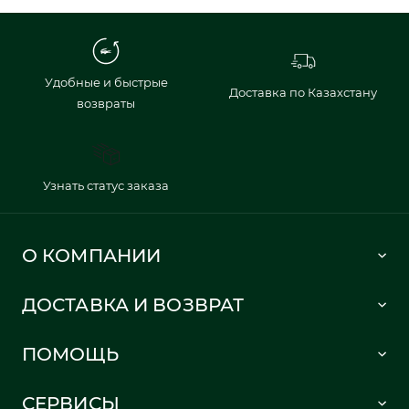
Удобные и быстрые
Доставка по Казахстану
возвраты
Узнать статус заказа
О КОМПАНИИ
Lacoste 1933
ДОСТАВКА И ВОЗВРАТ
Политика в отношении обработки персональных данных
Как сделать заказ
Публичная оферта
ПОМОЩЬ
Информация о доставке
Часто задаваемые вопросы
Отслеживание заказа
СЕРВИСЫ