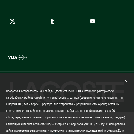
Создать аккаунт
Контакты
Гарантия качества
Продолжая использовать наш сайт, вы даете согласие ТОО «Intermode (Интермоде)»
на обработку файлов cookie и пользовательских данных (сведения о местоположении; тип
и версия ОС; тип и версия Браузера; тип устройства и разрешение его экрана; источник
откуда пришел на сайт пользователь; с какого сайта или по какой рекламе; язык ОС
и Браузера; какие страницы открывает и на какие кнопки нажимает пользователь; ip-адрес)
Карта сайта
Гарантия качества
с помощью интернет-сервисов Яндекс.Метрика и GoogleAnalytics в целях функционирования
сайта, проведения ретаргетинга, и проведения статистических исследований и обзоров. Если