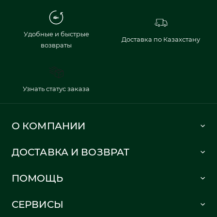
Удобные и быстрые
Доставка по Казахстану
возвраты
Узнать статус заказа
О КОМПАНИИ
Lacoste 1933
ДОСТАВКА И ВОЗВРАТ
Политика в отношении обработки персональных данных
Как сделать заказ
Публичная оферта
ПОМОЩЬ
Информация о доставке
Часто задаваемые вопросы
Отслеживание заказа
СЕРВИСЫ
Карта сайта
Правила возврата