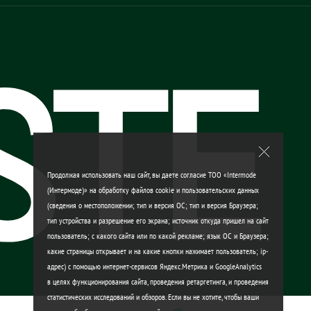
Продолжая использовать наш сайт, вы даете согласие ТОО «Intermode
(Интермоде)» на обработку файлов cookie и пользовательских данных
(сведения о местоположении; тип и версия ОС; тип и версия Браузера;
тип устройства и разрешение его экрана; источник откуда пришел на сайт
пользователь; с какого сайта или по какой рекламе; язык ОС и Браузера;
какие страницы открывает и на какие кнопки нажимает пользователь; ip-
адрес) с помощью интернет-сервисов Яндекс.Метрика и GoogleAnalytics
в целях функционирования сайта, проведения ретаргетинга, и проведения
статистических исследований и обзоров. Если вы не хотите, чтобы ваши