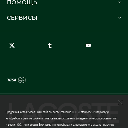
ПОМОЩЬ
Информация о доставке
Часто задаваемые вопросы
Отслеживание заказа
СЕРВИСЫ
Карта сайта
Правила возврата
Создать аккаунт
Контакты
Гарантия качества
Продолжая использовать наш сайт, вы даете согласие ТОО «Intermode (Интермоде)»
на обработку файлов cookie и пользовательских данных (сведения о местоположении; тип
и версия ОС; тип и версия Браузера; тип устройства и разрешение его экрана; источник