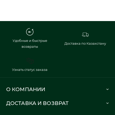
Удобные и быстрые
Доставка по Казахстану
возвраты
Узнать статус заказа
О КОМПАНИИ
Lacoste 1933
ДОСТАВКА И ВОЗВРАТ
Политика в отношении обработки персональных данных
Как сделать заказ
Публичная оферта