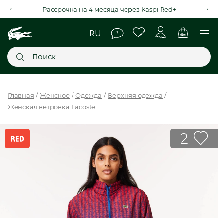
Рассрочка на 4 месяца через Kaspi Red+
Главное меню
Главная
Женское
Одежда
Верхняя одежда
Женская ветровка Lacoste
НОВИНКИ
SALE
2
МУЖСКОЕ
ЖЕНСКОЕ
МЫ LACOSTE