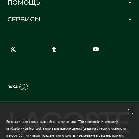
ПОМОЩЬ
Информация о доставке
Часто задаваемые вопросы
Отслеживание заказа
СЕРВИСЫ
Карта сайта
Правила возврата
Создать аккаунт
Контакты
Гарантия качества
Продолжая использовать наш сайт, вы даете согласие ТОО «Intermode (Интермоде)»
на обработку файлов cookie и пользовательских данных (сведения о местоположении; тип
и версия ОС; тип и версия Браузера; тип устройства и разрешение его экрана; источник