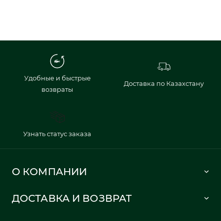
Удобные и быстрые
Доставка по Казахстану
возвраты
Узнать статус заказа
О КОМПАНИИ
Lacoste 1933
ДОСТАВКА И ВОЗВРАТ
Политика в отношении обработки персональных данных
Как сделать заказ
Публичная оферта