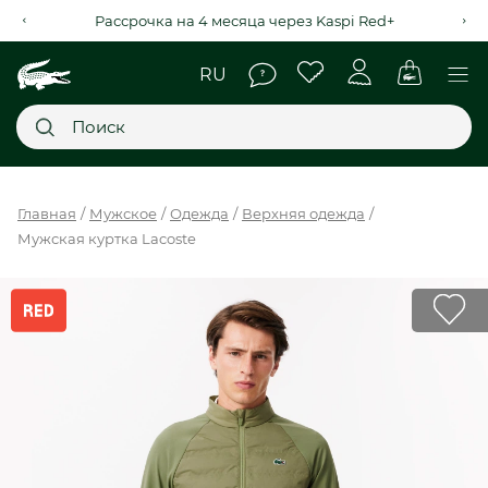
Рассрочка на 4 месяца через Kaspi Red+
Главное меню
Главная
Мужское
Одежда
Верхняя одежда
Мужская куртка Lacoste
НОВИНКИ
SALE
МУЖСКОЕ
ЖЕНСКОЕ
МЫ LACOSTE