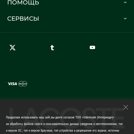
ПОМОЩЬ
Информация о доставке
Часто задаваемые вопросы
Отслеживание заказа
СЕРВИСЫ
Карта сайта
Правила возврата
Создать аккаунт
Контакты
Гарантия качества
Продолжая использовать наш сайт, вы даете согласие ТОО «Intermode (Интермоде)»
на обработку файлов cookie и пользовательских данных (сведения о местоположении; тип
и версия ОС; тип и версия Браузера; тип устройства и разрешение его экрана; источник