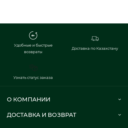
Удобные и быстрые
Доставка по Казахстану
возвраты
Узнать статус заказа
О КОМПАНИИ
Lacoste 1933
ДОСТАВКА И ВОЗВРАТ
Политика в отношении обработки персональных данных
Как сделать заказ
Публичная оферта