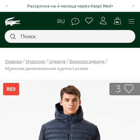
Рассрочка на 4 месяца через Kaspi Red+
Главное меню
Главная
Мужское
Одежда
Верхняя одежда
Мужская демисезонная куртка Lacoste
НОВИНКИ
SALE
3
МУЖСКОЕ
ЖЕНСКОЕ
МЫ LACOSTE