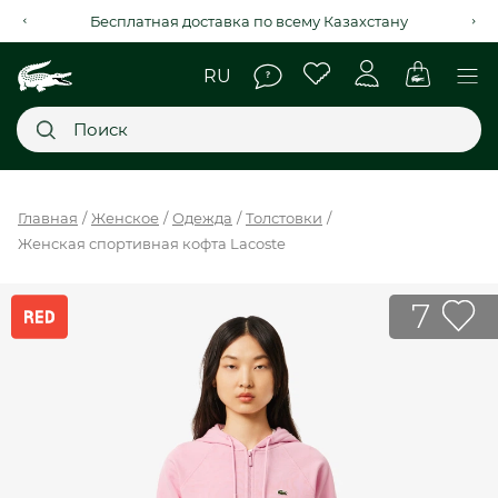
Рассрочка на 4 месяца через Kaspi Red+
Главное меню
Главная
Женское
Одежда
Толстовки
Женская спортивная кофта Lacoste
НОВИНКИ
SALE
7
МУЖСКОЕ
ЖЕНСКОЕ
МЫ LACOSTE