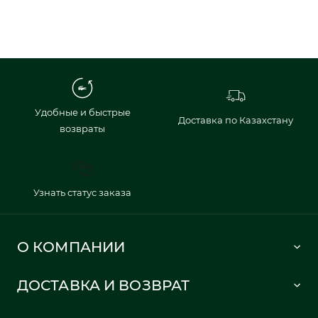
Удобные и быстрые
Доставка по Казахстану
возвраты
Узнать статус заказа
О КОМПАНИИ
Lacoste 1933
ДОСТАВКА И ВОЗВРАТ
Политика в отношении обработки персональных данных
Как сделать заказ
Публичная оферта