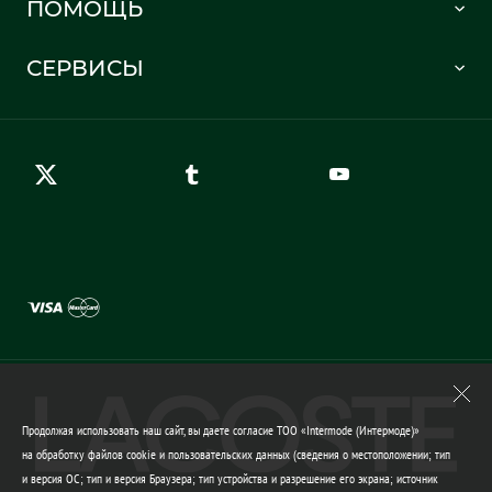
ПОМОЩЬ
Информация о доставке
Часто задаваемые вопросы
Отслеживание заказа
СЕРВИСЫ
Карта сайта
Правила возврата
Создать аккаунт
Контакты
Гарантия качества
Продолжая использовать наш сайт, вы даете согласие ТОО «Intermode (Интермоде)»
на обработку файлов cookie и пользовательских данных (сведения о местоположении; тип
и версия ОС; тип и версия Браузера; тип устройства и разрешение его экрана; источник