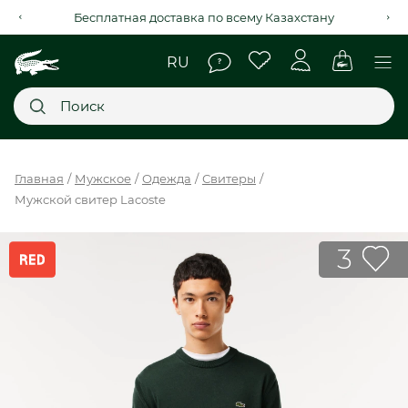
Бесплатная доставка по всему Казахстану
Главное меню
Главная
Мужское
Одежда
Свитеры
Мужской свитер Lacoste
НОВИНКИ
SALE
3
МУЖСКОЕ
ЖЕНСКОЕ
МЫ LACOSTE