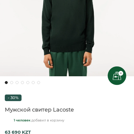
+
- 30%
Мужской свитер Lacoste
1 человек
добавил
в корзину
63 690 KZT