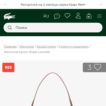
Рассрочка на 4 месяца через Kaspi Red+
Главное меню
Главная
Женское
Аксессуары
Сумки и кошельки
Женское кросс-боди Lacoste
НОВИНКИ
SALE
3
МУЖСКОЕ
ЖЕНСКОЕ
МЫ LACOSTE