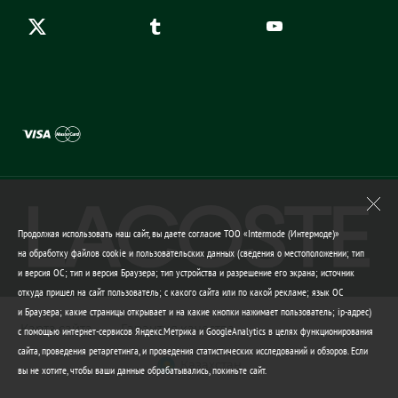
Продолжая использовать наш сайт, вы даете согласие ТОО «Intermode (Интермоде)»
на обработку файлов cookie и пользовательских данных (сведения о местоположении; тип
и версия ОС; тип и версия Браузера; тип устройства и разрешение его экрана; источник
откуда пришел на сайт пользователь; с какого сайта или по какой рекламе; язык ОС
и Браузера; какие страницы открывает и на какие кнопки нажимает пользователь; ip-адрес)
Карта сайта
Гарантия качества
с помощью интернет-сервисов Яндекс.Метрика и GoogleAnalytics в целях функционирования
сайта, проведения ретаргетинга, и проведения статистических исследований и обзоров. Если
Казахстан
вы не хотите, чтобы ваши данные обрабатывались, покиньте сайт.