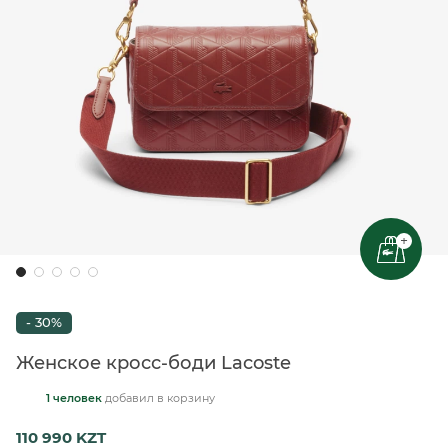
+
- 30%
Женское кросс-боди Lacoste
1 человек
добавил
в корзину
110 990 KZT