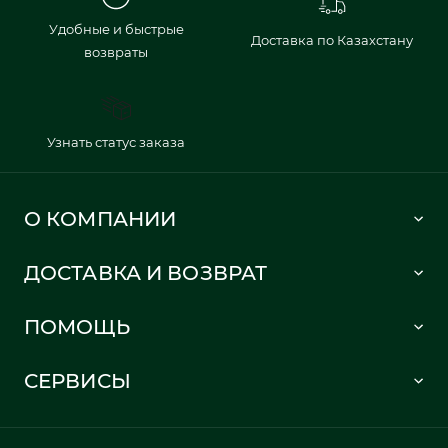
Удобные и быстрые
Доставка по Казахстану
возвраты
Узнать статус заказа
О КОМПАНИИ
Lacoste 1933
ДОСТАВКА И ВОЗВРАТ
Политика в отношении обработки персональных данных
Как сделать заказ
Публичная оферта
ПОМОЩЬ
Информация о доставке
Часто задаваемые вопросы
Отслеживание заказа
СЕРВИСЫ
Карта сайта
Правила возврата
Создать аккаунт
Контакты
Гарантия качества