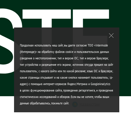
Продолжая использовать наш сайт, вы даете согласие ТОО «Intermode
(Интермоде)» на обработку файлов cookie и пользовательских данных
(сведения о местоположении; тип и версия ОС; тип и версия Браузера;
тип устройства и разрешение его экрана; источник откуда пришел на сайт
пользователь; с какого сайта или по какой рекламе; язык ОС и Браузера;
какие страницы открывает и на какие кнопки нажимает пользователь; ip-
адрес) с помощью интернет-сервисов Яндекс.Метрика и GoogleAnalytics
в целях функционирования сайта, проведения ретаргетинга, и проведения
статистических исследований и обзоров. Если вы не хотите, чтобы ваши
данные обрабатывались, покиньте сайт.
Казахстан