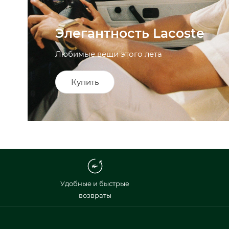
Элегантность Lacoste
Любимые вещи этого лета
Купить
Удобные и быстрые
возвраты