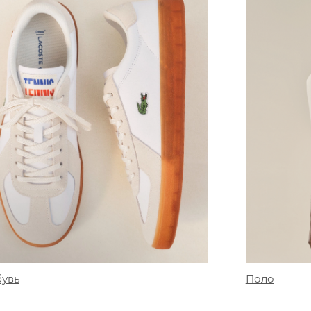
Поло
увь