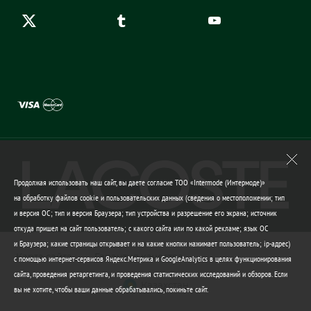
Продолжая использовать наш сайт, вы даете согласие ТОО «Intermode (Интермоде)»
на обработку файлов cookie и пользовательских данных (сведения о местоположении; тип
и версия ОС; тип и версия Браузера; тип устройства и разрешение его экрана; источник
откуда пришел на сайт пользователь; с какого сайта или по какой рекламе; язык ОС
и Браузера; какие страницы открывает и на какие кнопки нажимает пользователь; ip-адрес)
Карта сайта
Гарантия качества
с помощью интернет-сервисов Яндекс.Метрика и GoogleAnalytics в целях функционирования
сайта, проведения ретаргетинга, и проведения статистических исследований и обзоров. Если
Казахстан
вы не хотите, чтобы ваши данные обрабатывались, покиньте сайт.