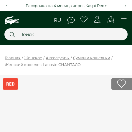
Рассрочка на 4 месяца через Kaspi Red+
Главное меню
Главная
Женское
Аксессуары
Сумки и кошельки
Женский кошелек Lacoste CHANTACO
НОВИНКИ
SALE
МУЖСКОЕ
ЖЕНСКОЕ
МЫ LACOSTE