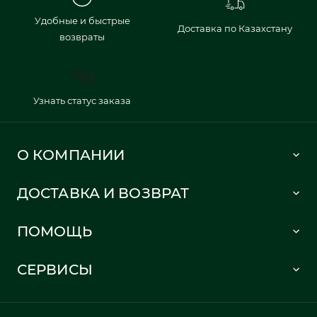
Удобные и быстрые
Доставка по Казахстану
возвраты
Узнать статус заказа
О КОМПАНИИ
Lacoste 1933
ДОСТАВКА И ВОЗВРАТ
Политика в отношении обработки персональных данных
Как сделать заказ
Публичная оферта
ПОМОЩЬ
Информация о доставке
Часто задаваемые вопросы
Отслеживание заказа
СЕРВИСЫ
Карта сайта
Правила возврата
Создать аккаунт
Контакты
Гарантия качества