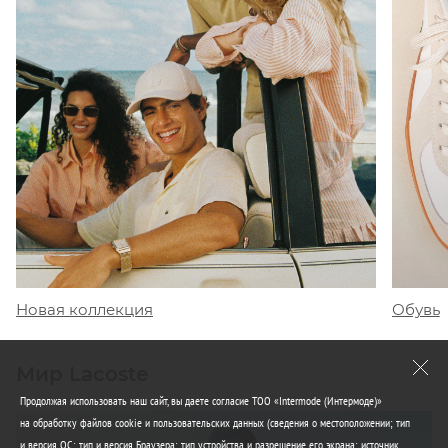
Обувь
Новая коллекция
Мир Lacoste
Продолжая использовать наш сайт, вы даете согласие ТОО «Intermode (Интермоде)»
на обработку файлов cookie и пользовательских данных (сведения о местоположении; тип
и версия ОС; тип и версия Браузера; тип устройства и разрешение его экрана; источник