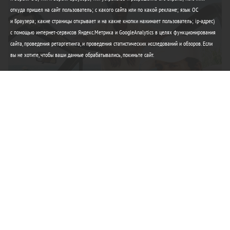
откуда пришел на сайт пользователь; с какого сайта или по какой рекламе; язык ОС
и Браузера; какие страницы открывает и на какие кнопки нажимает пользователь; ip-адрес)
с помощью интернет-сервисов Яндекс.Метрика и GoogleAnalytics в целях функционирования
сайта, проведения ретаргетинга, и проведения статистических исследований и обзоров. Если
вы не хотите, чтобы ваши данные обрабатывались, покиньте сайт.
Элегантность Lacoste
Любимые вещи этого лета
Купить