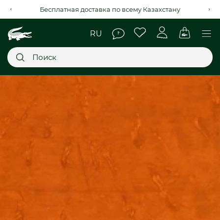
Рассрочка на 4 месяца через Kaspi Red+
Главное меню
НОВИНКИ
SALE
МУЖСКОЕ
ЖЕНСКОЕ
МЫ LACOSTE