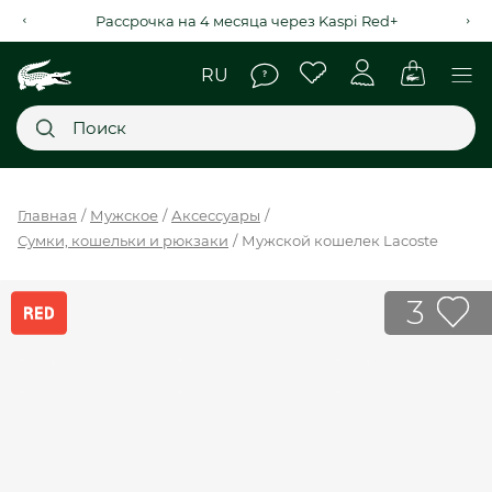
Рассрочка на 4 месяца через Kaspi Red+
Главное меню
Главная
Мужское
Аксессуары
Сумки, кошельки и рюкзаки
Мужской кошелек Lacoste
НОВИНКИ
SALE
3
МУЖСКОЕ
ЖЕНСКОЕ
МЫ LACOSTE