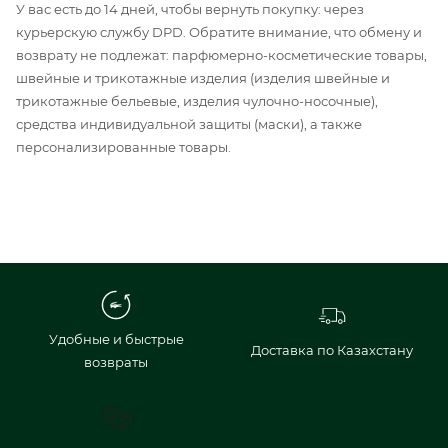
У вас есть до 14 дней, чтобы вернуть покупку: через
курьерскую службу DPD. Обратите внимание, что обмену и
возврату не подлежат: парфюмерно-косметические товары,
швейные и трикотажные изделия (изделия швейные и
трикотажные бельевые, изделия чулочно-носочные),
средства индивидуальной защиты (маски), а также
персонализированные товары.
Удобные и быстрые
Доставка по Казахстану
возвраты