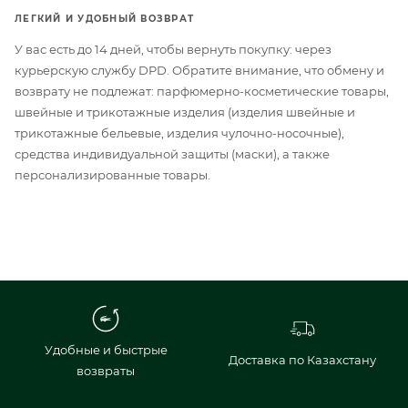
ЛЕГКИЙ И УДОБНЫЙ ВОЗВРАТ
У вас есть до 14 дней, чтобы вернуть покупку: через
курьерскую службу DPD. Обратите внимание, что обмену и
возврату не подлежат: парфюмерно-косметические товары,
швейные и трикотажные изделия (изделия швейные и
трикотажные бельевые, изделия чулочно-носочные),
средства индивидуальной защиты (маски), а также
персонализированные товары.
Удобные и быстрые
Доставка по Казахстану
возвраты