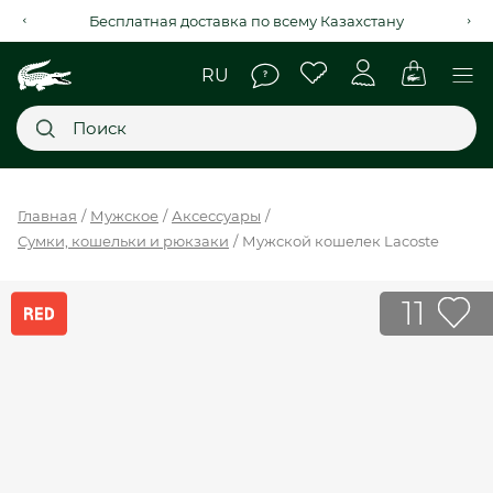
Рассрочка на 4 месяца через Kaspi Red+
Главное меню
Главная
Мужское
Аксессуары
Сумки, кошельки и рюкзаки
Мужской кошелек Lacoste
НОВИНКИ
SALE
11
МУЖСКОЕ
ЖЕНСКОЕ
МЫ LACOSTE