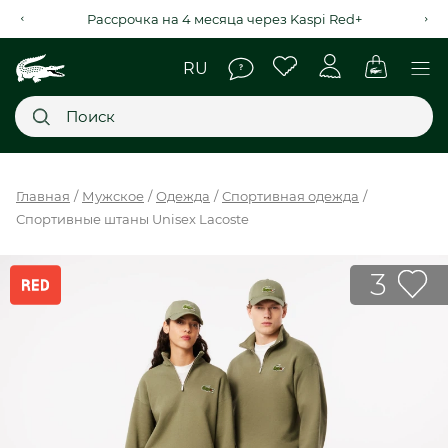
Рассрочка на 4 месяца через Kaspi Red+
Главное меню
Главная
Мужское
Одежда
Спортивная одежда
Спортивные штаны Unisex Lacoste
НОВИНКИ
SALE
3
МУЖСКОЕ
ЖЕНСКОЕ
МЫ LACOSTE