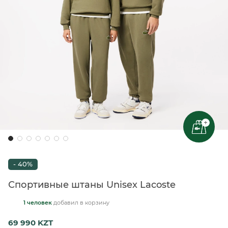
+
- 40%
Спортивные штаны Unisex Lacoste
1 человек
добавил
в корзину
69 990 KZT