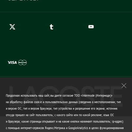
Карта сайта
Правила возврата
Создать аккаунт
Контакты
Гарантия качества
Продолжая использовать наш сайт, вы даете согласие ТОО «Intermode (Интермоде)»
на обработку файлов cookie и пользовательских данных (сведения о местоположении; тип
и версия ОС; тип и версия Браузера; тип устройства и разрешение его экрана; источник
откуда пришел на сайт пользователь; с какого сайта или по какой рекламе; язык ОС
и Браузера; какие страницы открывает и на какие кнопки нажимает пользователь; ip-адрес)
Карта сайта
Гарантия качества
с помощью интернет-сервисов Яндекс.Метрика и GoogleAnalytics в целях функционирования