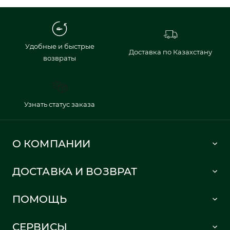
Удобные и быстрые
Доставка по Казахстану
возвраты
Узнать статус заказа
О КОМПАНИИ
Lacoste 1933
ДОСТАВКА И ВОЗВРАТ
Политика в отношении обработки персональных данных
Как сделать заказ
Публичная оферта
ПОМОЩЬ
Информация о доставке
Часто задаваемые вопросы
Отслеживание заказа
СЕРВИСЫ