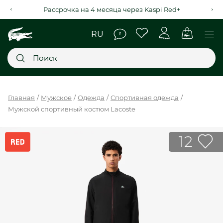
Рассрочка на 4 месяца через Kaspi Red+
Главное меню
Главная
Мужское
Одежда
Спортивная одежда
Мужской спортивный костюм Lacoste
НОВИНКИ
SALE
12
МУЖСКОЕ
ЖЕНСКОЕ
МЫ LACOSTE