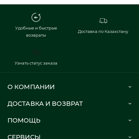
Удобные и быстрые
Доставка по Казахстану
возвраты
Узнать статус заказа
О КОМПАНИИ
Lacoste 1933
ДОСТАВКА И ВОЗВРАТ
Политика в отношении обработки персональных данных
Как сделать заказ
Публичная оферта
ПОМОЩЬ
Информация о доставке
Часто задаваемые вопросы
Отслеживание заказа
СЕРВИСЫ