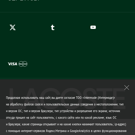
Карта сайта
Правила возврата
Создать аккаунт
Контакты
Гарантия качества
Продолжая использовать наш сайт, вы даете согласие ТОО «Intermode (Интермоде)»
на обработку файлов cookie и пользовательских данных (сведения о местоположении; тип
и версия ОС; тип и версия Браузера; тип устройства и разрешение его экрана; источник
откуда пришел на сайт пользователь; с какого сайта или по какой рекламе; язык ОС
и Браузера; какие страницы открывает и на какие кнопки нажимает пользователь; ip-адрес)
Карта сайта
Гарантия качества
с помощью интернет-сервисов Яндекс.Метрика и GoogleAnalytics в целях функционирования