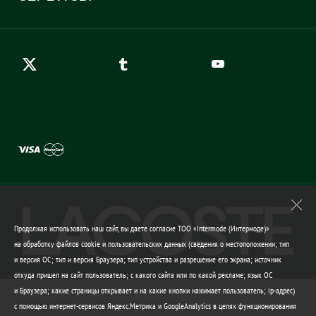
Карта сайта
Правила возврата
Создать аккаунт
Контакты
Гарантия качества
Продолжая использовать наш сайт, вы даете согласие ТОО «Intermode (Интермоде)»
на обработку файлов cookie и пользовательских данных (сведения о местоположении; тип
и версия ОС; тип и версия Браузера; тип устройства и разрешение его экрана; источник
откуда пришел на сайт пользователь; с какого сайта или по какой рекламе; язык ОС
и Браузера; какие страницы открывает и на какие кнопки нажимает пользователь; ip-адрес)
Карта сайта
Гарантия качества
с помощью интернет-сервисов Яндекс.Метрика и GoogleAnalytics в целях функционирования