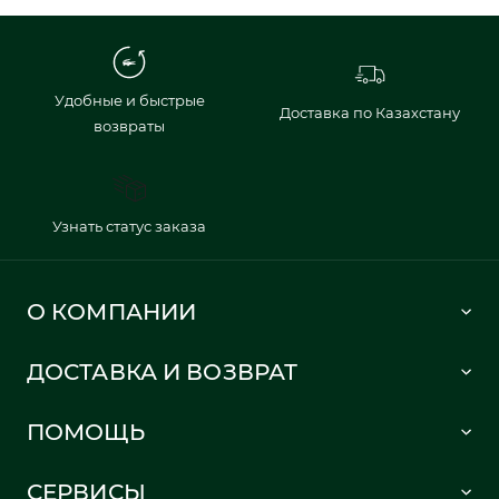
Удобные и быстрые
Доставка по Казахстану
возвраты
Узнать статус заказа
О КОМПАНИИ
Lacoste 1933
ДОСТАВКА И ВОЗВРАТ
Политика в отношении обработки персональных данных
Как сделать заказ
Публичная оферта
ПОМОЩЬ
Информация о доставке
Часто задаваемые вопросы
Отслеживание заказа
СЕРВИСЫ