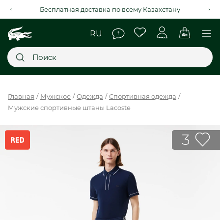
Рассрочка на 4 месяца через Kaspi Red+
Главное меню
Главная
Мужское
Одежда
Спортивная одежда
Мужские спортивные штаны Lacoste
НОВИНКИ
SALE
3
МУЖСКОЕ
ЖЕНСКОЕ
МЫ LACOSTE