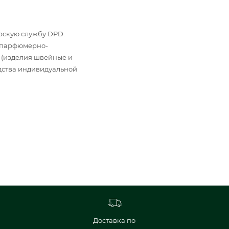
ьерскую службу DPD.
: парфюмерно-
 (изделия швейные и
дства индивидуальной
Доставка по