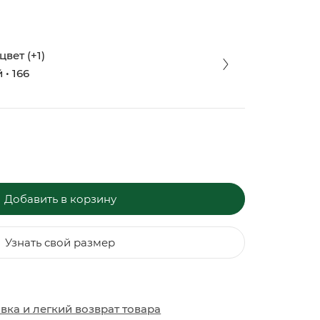
вет (+1)
• 166
Добавить в корзину
Узнать свой размер
ЗАКИ
ОБУВЬ
ОБУВЬ
авка
и
легкий возврат товара