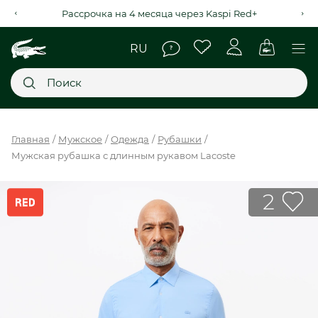
Рассрочка на 4 месяца через Kaspi Red+
Главное меню
Главная
Мужское
Одежда
Рубашки
Мужская рубашка с длинным рукавом Lacoste
НОВИНКИ
SALE
2
МУЖСКОЕ
ЖЕНСКОЕ
МЫ LACOSTE