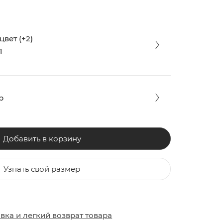
вет (+2)
1
р
Добавить в корзину
Узнать свой размер
ЗАКИ
ОБУВЬ
ОБУВЬ
авка
и
легкий возврат товара