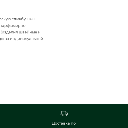
ьерскую службу DPD.
: парфюмерно-
 (изделия швейные и
дства индивидуальной
Доставка по