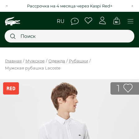
Рассрочка на 4 месяца через Kaspi Red+
Главное меню
Главная
Мужское
Одежда
Рубашки
Мужская рубашка Lacoste
НОВИНКИ
SALE
1
МУЖСКОЕ
ЖЕНСКОЕ
МЫ LACOSTE