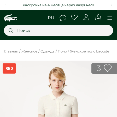
Рассрочка на 4 месяца через Kaspi Red+
Главное меню
Главная
Женское
Одежда
Поло
Женское поло Lacoste
НОВИНКИ
3
SALE
МУЖСКОЕ
ЖЕНСКОЕ
МЫ LACOSTE