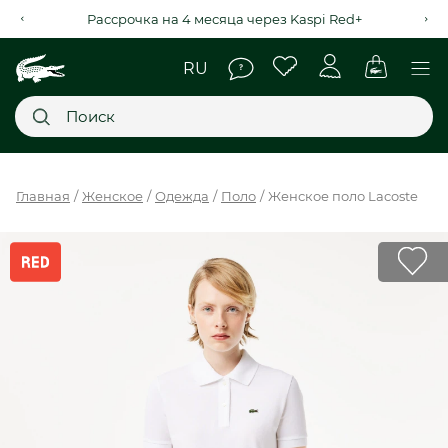
Рассрочка на 4 месяца через Kaspi Red+
Главное меню
Главная
Женское
Одежда
Поло
Женское поло Lacoste
НОВИНКИ
SALE
МУЖСКОЕ
ЖЕНСКОЕ
МЫ LACOSTE