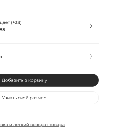
вет (+33)
CB8
р
Добавить в корзину
Узнать свой размер
ЗАКИ
ОБУВЬ
ОБУВЬ
авка
и
легкий возврат товара