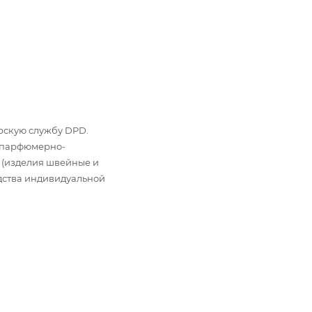
ьерскую службу DPD.
: парфюмерно-
 (изделия швейные и
дства индивидуальной