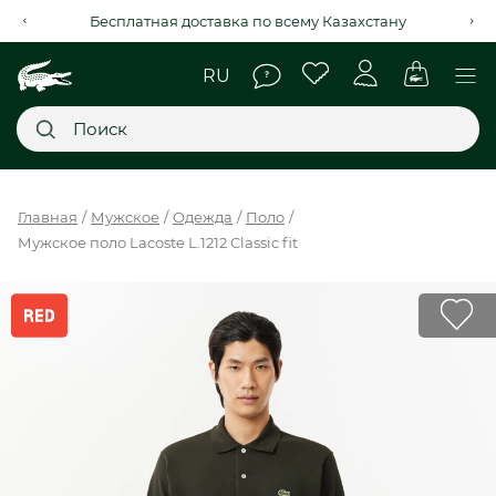
Бесплатная доставка по всему Казахстану
Главное меню
Главная
Мужское
Одежда
Поло
Мужское поло Lacoste L.1212 Classic fit
НОВИНКИ
SALE
МУЖСКОЕ
ЖЕНСКОЕ
МЫ LACOSTE