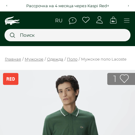
Рассрочка на 4 месяца через Kaspi Red+
Главное меню
Главная
Мужское
Одежда
Поло
Мужское поло Lacoste
НОВИНКИ
1
SALE
МУЖСКОЕ
ЖЕНСКОЕ
МЫ LACOSTE