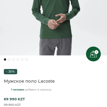
+
- 30%
Мужское поло Lacoste
1 человек
добавил
в корзину
69 990 KZT
99 990 KZT