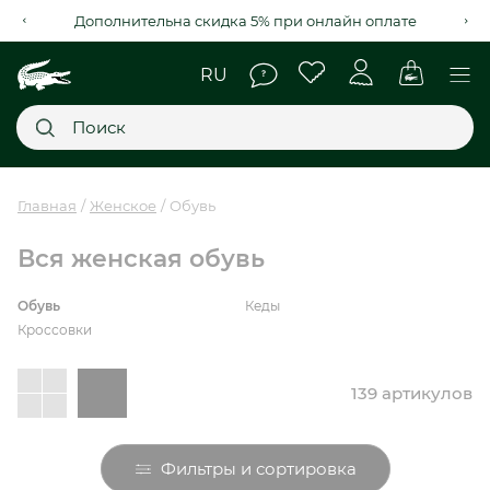
Дополнительна скидка 5% при онлайн оплате
Главное меню
Главная
Женское
Обувь
НОВИНКИ
Вся женская обувь
SALE
Обувь
Кеды
Кроссовки
МУЖСКОЕ
139 артикулов
ЖЕНСКОЕ
МЫ LACOSTE
Фильтры и сортировка