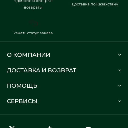
Удобные и быстрые
Доставка по Казахстану
возвраты
Узнать статус заказа
О КОМПАНИИ
Lacoste 1933
ДОСТАВКА И ВОЗВРАТ
Политика в отношении обработки персональных данных
Как сделать заказ
Публичная оферта
ПОМОЩЬ
Информация о доставке
Часто задаваемые вопросы
Отслеживание заказа
СЕРВИСЫ
Карта сайта
Правила возврата
Создать аккаунт
Контакты
Гарантия качества