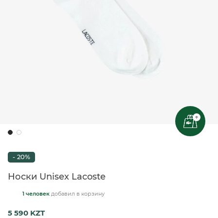
+
- 20%
Носки Unisex Lacoste
1 человек
добавил
в корзину
5 590 KZT