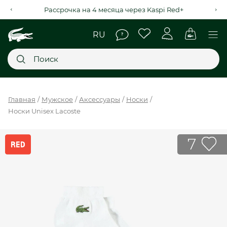
Рассрочка на 4 месяца через Kaspi Red+
Главное меню
Главная
Мужское
Аксессуары
Носки
Носки Unisex Lacoste
НОВИНКИ
SALE
7
МУЖСКОЕ
ЖЕНСКОЕ
МЫ LACOSTE