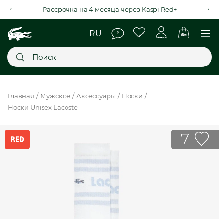
Рассрочка на 4 месяца через Kaspi Red+
Главное меню
Главная
Мужское
Аксессуары
Носки
Носки Unisex Lacoste
НОВИНКИ
SALE
7
МУЖСКОЕ
ЖЕНСКОЕ
МЫ LACOSTE