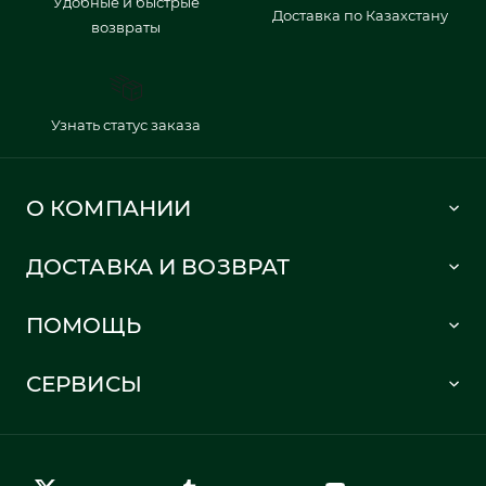
Удобные и быстрые
Доставка по Казахстану
возвраты
Узнать статус заказа
О КОМПАНИИ
Lacoste 1933
ДОСТАВКА И ВОЗВРАТ
Политика в отношении обработки персональных данных
Как сделать заказ
Публичная оферта
ПОМОЩЬ
Информация о доставке
Часто задаваемые вопросы
Отслеживание заказа
СЕРВИСЫ
Карта сайта
Правила возврата
Создать аккаунт
Контакты
Гарантия качества