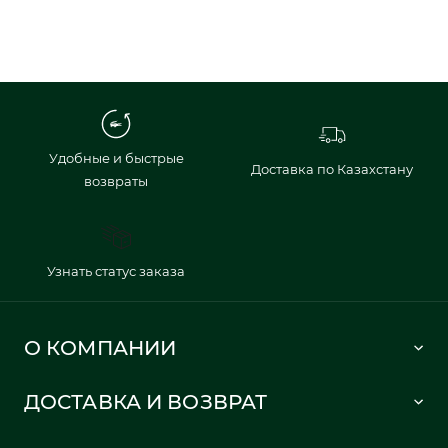
Удобные и быстрые
Доставка по Казахстану
возвраты
Узнать статус заказа
О КОМПАНИИ
Lacoste 1933
ДОСТАВКА И ВОЗВРАТ
Политика в отношении обработки персональных данных
Как сделать заказ
Публичная оферта