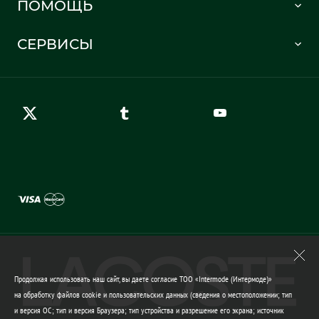
ПОМОЩЬ
Информация о доставке
Часто задаваемые вопросы
Отслеживание заказа
СЕРВИСЫ
Карта сайта
Правила возврата
Создать аккаунт
Контакты
Гарантия качества
Продолжая использовать наш сайт, вы даете согласие ТОО «Intermode (Интермоде)»
на обработку файлов cookie и пользовательских данных (сведения о местоположении; тип
и версия ОС; тип и версия Браузера; тип устройства и разрешение его экрана; источник