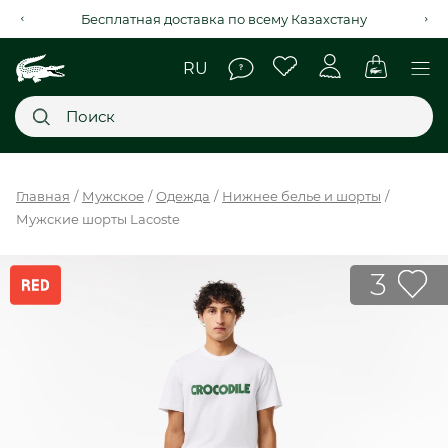
Рассрочка на 4 месяца через Kaspi Red+
Главное меню
Главная
Мужское
Одежда
Нижнее белье и шорты
Мужские шорты Lacoste
НОВИНКИ
SALE
3
МУЖСКОЕ
ЖЕНСКОЕ
МЫ LACOSTE