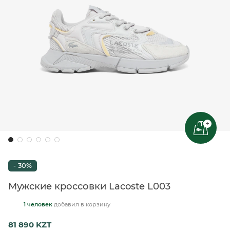
+
- 30%
Мужские кроссовки Lacoste L003
1 человек
добавил
в корзину
81 890 KZT