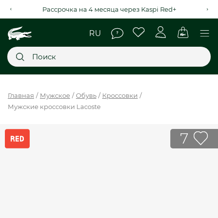
Рассрочка на 4 месяца через Kaspi Red+
Главное меню
Главная
Мужское
Обувь
Кроссовки
Мужские кроссовки Lacoste
НОВИНКИ
SALE
7
МУЖСКОЕ
ЖЕНСКОЕ
МЫ LACOSTE