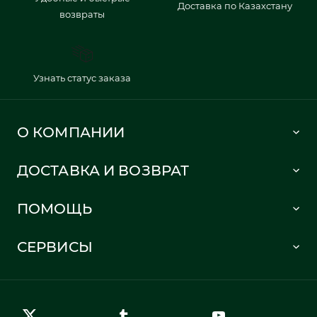
Доставка по Казахстану
возвраты
Узнать статус заказа
О КОМПАНИИ
Lacoste 1933
ДОСТАВКА И ВОЗВРАТ
Политика в отношении обработки персональных данных
Как сделать заказ
Публичная оферта
ПОМОЩЬ
Информация о доставке
Часто задаваемые вопросы
Отслеживание заказа
СЕРВИСЫ
Карта сайта
Правила возврата
Создать аккаунт
Контакты
Гарантия качества