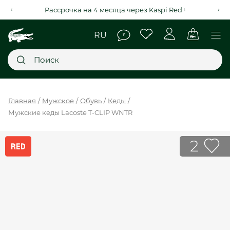
Рассрочка на 4 месяца через Kaspi Red+
Главное меню
Главная
Мужское
Обувь
Кеды
Мужские кеды Lacoste T-CLIP WNTR
НОВИНКИ
SALE
2
МУЖСКОЕ
ЖЕНСКОЕ
МЫ LACOSTE