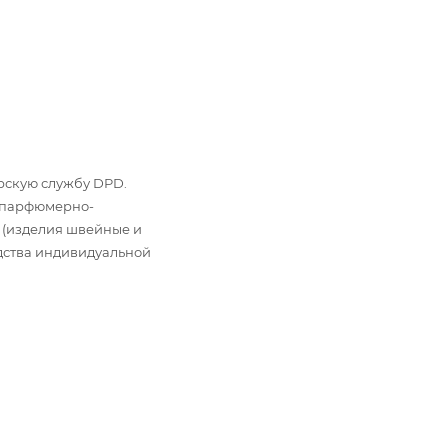
ьерскую службу DPD.
: парфюмерно-
 (изделия швейные и
дства индивидуальной