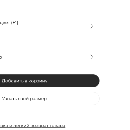
вет (+1)
р
Добавить в корзину
Узнать свой размер
ЗАКИ
ОБУВЬ
ОБУВЬ
авка
и
легкий возврат товара