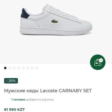
+
- 20%
Мужские кеды Lacoste CARNABY SET
1 человек
добавил
в корзину
61 590 KZT