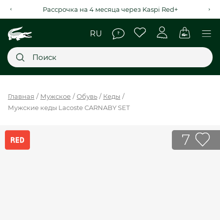
Рассрочка на 4 месяца через Kaspi Red+
Главное меню
Главная
Мужское
Обувь
Кеды
Мужские кеды Lacoste CARNABY SET
НОВИНКИ
SALE
7
МУЖСКОЕ
ЖЕНСКОЕ
МЫ LACOSTE