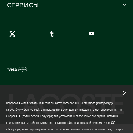
Отслеживание заказа
СЕРВИСЫ
Карта сайта
Правила возврата
Создать аккаунт
Контакты
Гарантия качества
Продолжая использовать наш сайт, вы даете согласие ТОО «Intermode (Интермоде)»
на обработку файлов cookie и пользовательских данных (сведения о местоположении; тип
и версия ОС; тип и версия Браузера; тип устройства и разрешение его экрана; источник
откуда пришел на сайт пользователь; с какого сайта или по какой рекламе; язык ОС
и Браузера; какие страницы открывает и на какие кнопки нажимает пользователь; ip-адрес)