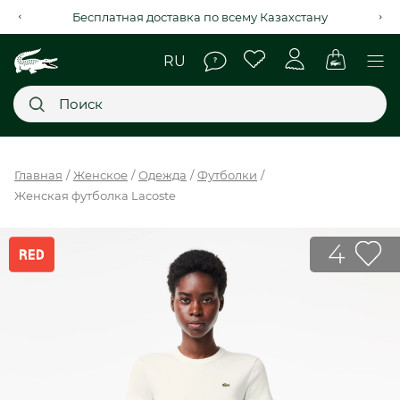
Рассрочка на 4 месяца через Kaspi Red+
Главное меню
Главная
Женское
Одежда
Футболки
Женская футболка Lacoste
НОВИНКИ
SALE
4
МУЖСКОЕ
ЖЕНСКОЕ
МЫ LACOSTE