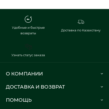
Удобные и быстрые
Доставка по Казахстану
возвраты
Узнать статус заказа
О КОМПАНИИ
Lacoste 1933
ДОСТАВКА И ВОЗВРАТ
Политика в отношении обработки персональных данных
Как сделать заказ
Публичная оферта
ПОМОЩЬ
Информация о доставке
Часто задаваемые вопросы