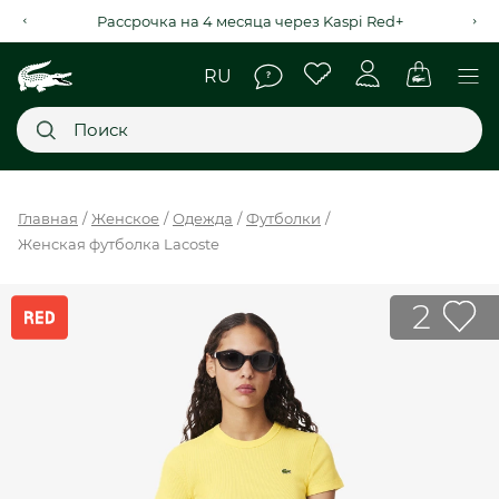
Рассрочка на 4 месяца через Kaspi Red+
Главное меню
Главная
Женское
Одежда
Футболки
Женская футболка Lacoste
НОВИНКИ
SALE
2
МУЖСКОЕ
ЖЕНСКОЕ
МЫ LACOSTE