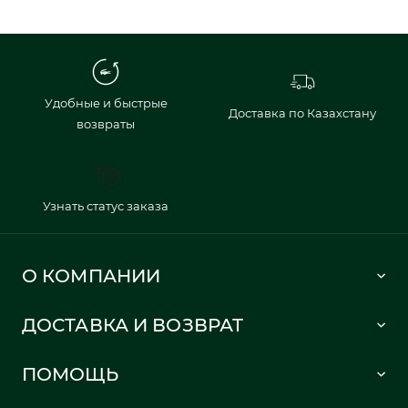
Удобные и быстрые
Доставка по Казахстану
возвраты
Узнать статус заказа
О КОМПАНИИ
Lacoste 1933
ДОСТАВКА И ВОЗВРАТ
Политика в отношении обработки персональных данных
Как сделать заказ
Публичная оферта
ПОМОЩЬ
Информация о доставке
Часто задаваемые вопросы