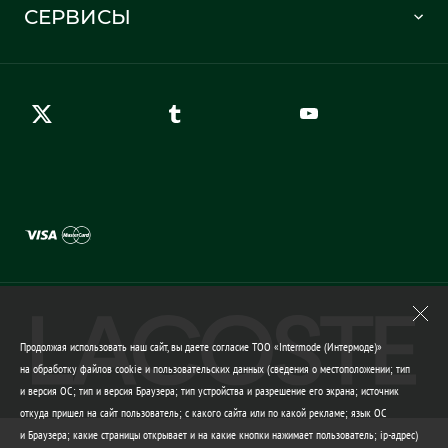
Отслеживание заказа
СЕРВИСЫ
Карта сайта
Правила возврата
Создать аккаунт
Контакты
Гарантия качества
Продолжая использовать наш сайт, вы даете согласие ТОО «Intermode (Интермоде)»
на обработку файлов cookie и пользовательских данных (сведения о местоположении; тип
и версия ОС; тип и версия Браузера; тип устройства и разрешение его экрана; источник
откуда пришел на сайт пользователь; с какого сайта или по какой рекламе; язык ОС
и Браузера; какие страницы открывает и на какие кнопки нажимает пользователь; ip-адрес)