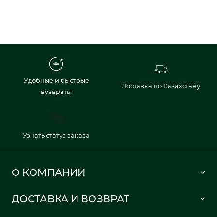
Удобные и быстрые
Доставка по Казахстану
возвраты
Узнать статус заказа
О КОМПАНИИ
Lacoste 1933
ДОСТАВКА И ВОЗВРАТ
Политика в отношении обработки персональных данных
Как сделать заказ
Публичная оферта