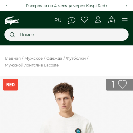
Рассрочка на 4 месяца через Kaspi Red+
Главное меню
Главная
Мужское
Одежда
Футболки
Мужской лонгслив Lacoste
НОВИНКИ
SALE
1
МУЖСКОЕ
ЖЕНСКОЕ
МЫ LACOSTE