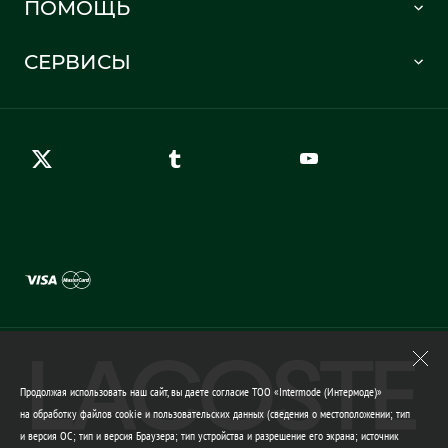
ПОМОЩЬ
Информация о доставке
Часто задаваемые вопросы
Отслеживание заказа
СЕРВИСЫ
Карта сайта
Правила возврата
Создать аккаунт
Контакты
Гарантия качества
Продолжая использовать наш сайт, вы даете согласие ТОО «Intermode (Интермоде)»
на обработку файлов cookie и пользовательских данных (сведения о местоположении; тип
и версия ОС; тип и версия Браузера; тип устройства и разрешение его экрана; источник