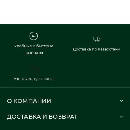
Удобные и быстрые
Доставка по Казахстану
возвраты
Узнать статус заказа
О КОМПАНИИ
Lacoste 1933
ДОСТАВКА И ВОЗВРАТ
Политика в отношении обработки персональных данных
Как сделать заказ
Публичная оферта