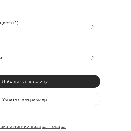
вет (+1)
р
Добавить в корзину
Узнать свой размер
ЗАКИ
ОБУВЬ
ОБУВЬ
авка
и
легкий возврат товара