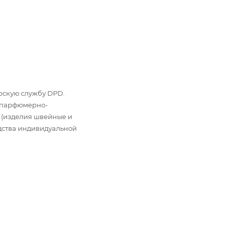
ьерскую службу DPD.
: парфюмерно-
 (изделия швейные и
дства индивидуальной