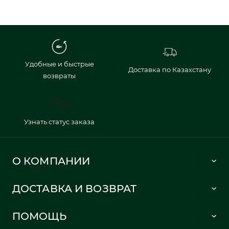
Удобные и быстрые
Доставка по Казахстану
возвраты
Узнать статус заказа
О КОМПАНИИ
Lacoste 1933
ДОСТАВКА И ВОЗВРАТ
Политика в отношении обработки персональных данных
Как сделать заказ
Публичная оферта
ПОМОЩЬ
Информация о доставке