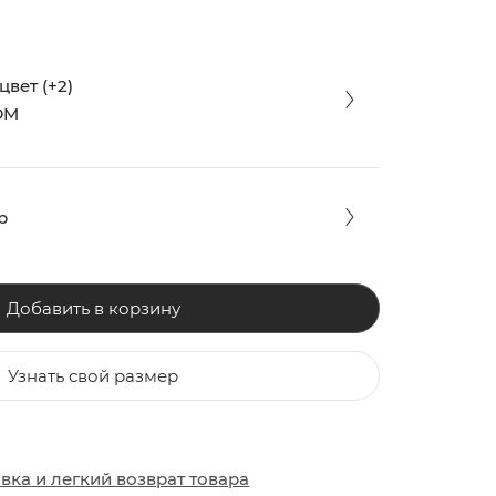
вет (+2)
DM
р
Добавить в корзину
Узнать свой размер
ЗАКИ
ОБУВЬ
ОБУВЬ
авка
и
легкий возврат товара