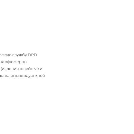
ьерскую службу DPD.
: парфюмерно-
 (изделия швейные и
дства индивидуальной