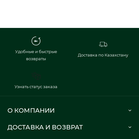
Удобные и быстрые
Доставка по Казахстану
возвраты
Узнать статус заказа
О КОМПАНИИ
Lacoste 1933
ДОСТАВКА И ВОЗВРАТ
Политика в отношении обработки персональных данных
Как сделать заказ
Публичная оферта