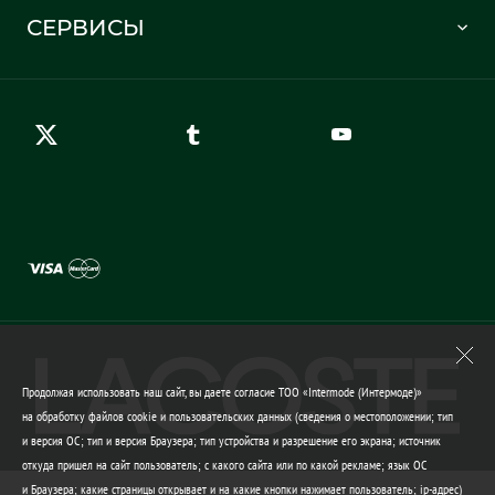
Часто задаваемые вопросы
Отслеживание заказа
СЕРВИСЫ
Карта сайта
Правила возврата
Создать аккаунт
Контакты
Гарантия качества
Продолжая использовать наш сайт, вы даете согласие ТОО «Intermode (Интермоде)»
на обработку файлов cookie и пользовательских данных (сведения о местоположении; тип
и версия ОС; тип и версия Браузера; тип устройства и разрешение его экрана; источник
откуда пришел на сайт пользователь; с какого сайта или по какой рекламе; язык ОС
и Браузера; какие страницы открывает и на какие кнопки нажимает пользователь; ip-адрес)