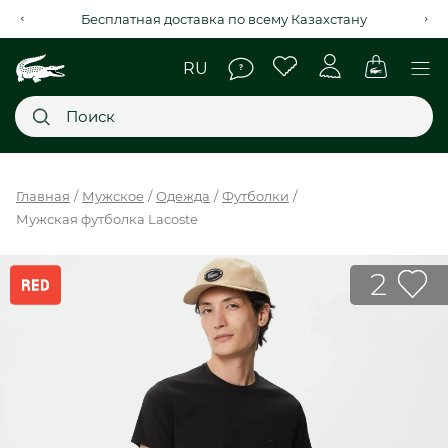
Бесплатная доставка по всему Казахстану
Главное меню
Главная
Мужское
Одежда
Футболки
Мужская футболка Lacoste
НОВИНКИ
SALE
2
МУЖСКОЕ
ЖЕНСКОЕ
МЫ LACOSTE