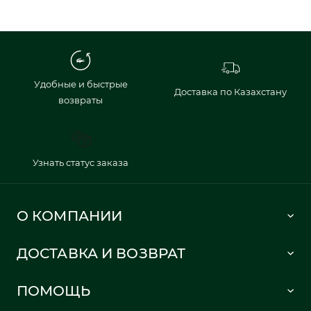
Удобные и быстрые
Доставка по Казахстану
возвраты
Узнать статус заказа
О КОМПАНИИ
Lacoste 1933
ДОСТАВКА И ВОЗВРАТ
Политика в отношении обработки персональных данных
Как сделать заказ
Публичная оферта
ПОМОЩЬ
Информация о доставке